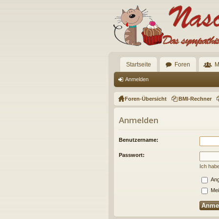
Startseite
Foren
M
Anmelden
Foren-Übersicht
BMI-Rechner
Anmelden
Benutzername:
Passwort:
Ich hab
Ang
Mei