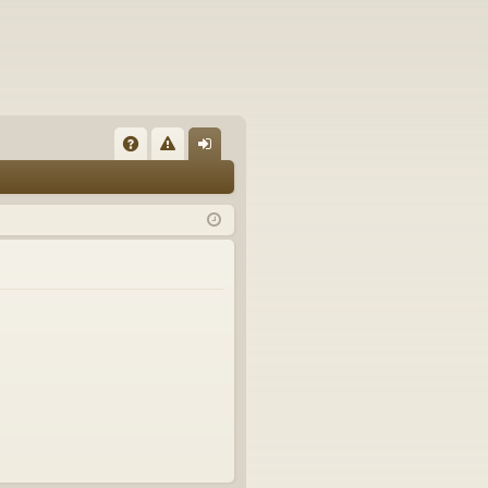
A
eg
n
Q
el
m
n
el
de
n