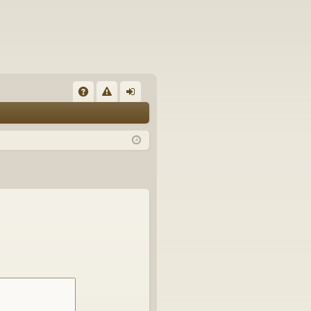
A
eg
n
Q
el
m
n
el
de
n