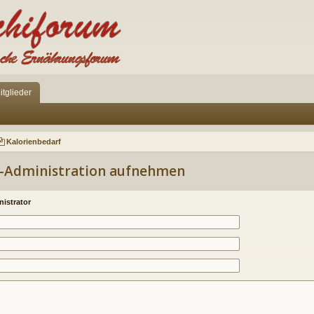
itglieder
Kalorienbedarf
d-Administration aufnehmen
istrator