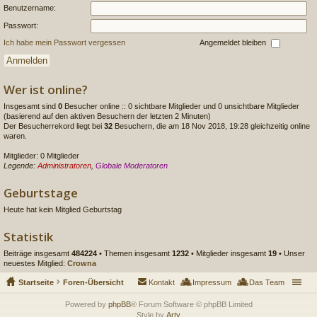
Benutzername:
Passwort:
Ich habe mein Passwort vergessen
Angemeldet bleiben
Wer ist online?
Insgesamt sind
0
Besucher online :: 0 sichtbare Mitglieder und 0 unsichtbare Mitglieder
(basierend auf den aktiven Besuchern der letzten 2 Minuten)
Der Besucherrekord liegt bei
32
Besuchern, die am 18 Nov 2018, 19:28 gleichzeitig online
waren.
Mitglieder: 0 Mitglieder
Legende:
Administratoren
,
Globale Moderatoren
Geburtstage
Heute hat kein Mitglied Geburtstag
Statistik
Beiträge insgesamt
484224
• Themen insgesamt
1232
• Mitglieder insgesamt
19
• Unser
neuestes Mitglied:
Crowna
Startseite
Foren-Übersicht
Kontakt
Impressum
Das Team
Powered by
phpBB
® Forum Software © phpBB Limited
Style by
Arty