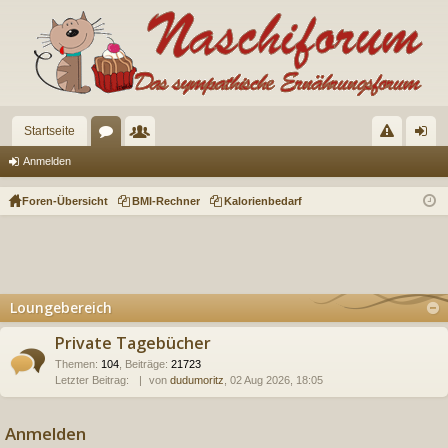
Startseite
or
itg
eg
n
Anmelden
en
lie
el
m
Foren-Übersicht
BMI-Rechner
Kalorienbedarf
de
n
el
r
de
n
Loungebereich
Private Tagebücher
Themen
:
104
,
Beiträge
:
21723
Letzter Beitrag:
von
dudumoritz
, 02 Aug 2026, 18:05
Anmelden