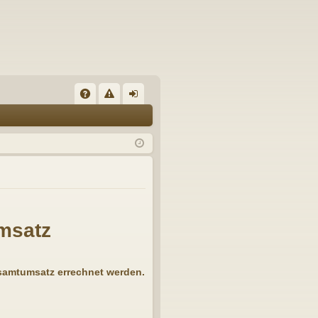
A
eg
n
Q
el
m
n
el
de
n
msatz
Gesamtumsatz errechnet werden.