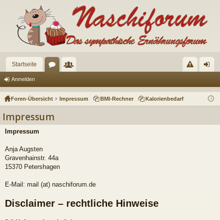
Startseite
or
itg
eg
n
Anmelden
en
lie
el
m
Foren-Übersicht
Impressum
BMI-Rechner
Kalorienbedarf
de
n
el
Impressum
r
de
Impressum
n
Anja Augsten
Gravenhainstr. 44a
15370 Petershagen
E-Mail: mail (at) naschiforum.de
Disclaimer – rechtliche Hinweise