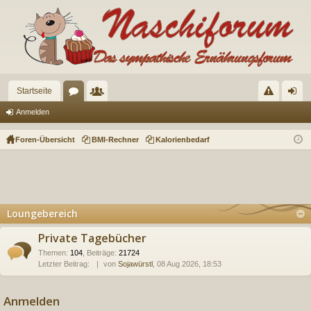
Startseite
or
itg
eg
n
Anmelden
en
lie
el
m
Foren-Übersicht
BMI-Rechner
Kalorienbedarf
de
n
el
r
de
n
Loungebereich
Private Tagebücher
Themen
:
104
,
Beiträge
:
21724
Letzter Beitrag:
von
Sojawürstl
, 08 Aug 2026, 18:53
Anmelden