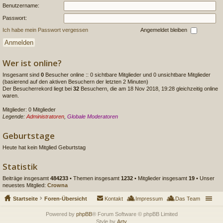
Benutzername:
Passwort:
Ich habe mein Passwort vergessen
Angemeldet bleiben
Wer ist online?
Insgesamt sind
0
Besucher online :: 0 sichtbare Mitglieder und 0 unsichtbare Mitglieder
(basierend auf den aktiven Besuchern der letzten 2 Minuten)
Der Besucherrekord liegt bei
32
Besuchern, die am 18 Nov 2018, 19:28 gleichzeitig online
waren.
Mitglieder: 0 Mitglieder
Legende:
Administratoren
,
Globale Moderatoren
Geburtstage
Heute hat kein Mitglied Geburtstag
Statistik
Beiträge insgesamt
484233
• Themen insgesamt
1232
• Mitglieder insgesamt
19
• Unser
neuestes Mitglied:
Crowna
Startseite
Foren-Übersicht
Kontakt
Impressum
Das Team
Powered by
phpBB
® Forum Software © phpBB Limited
Style by
Arty